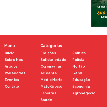
Menu
Categorias
Início
Eleições
Política
Sobre Nós
Solidariedade
Polícia
Artigos
Coronavírus
Nortão
Variedades
Acidente
Geral
Eventos
Médio Norte
Educação
Contato
Mato Grosso
Economia
Esportes
Agronegócio
Saúde