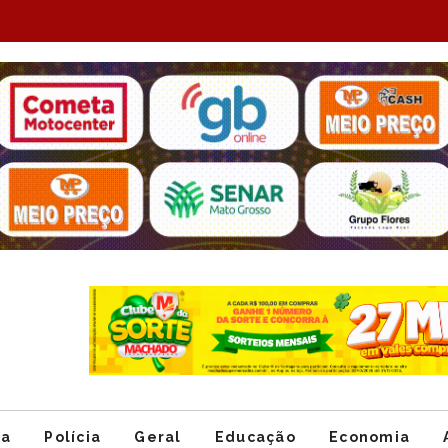
Item
1
of
ca
Polícia
Geral
Educação
Economia