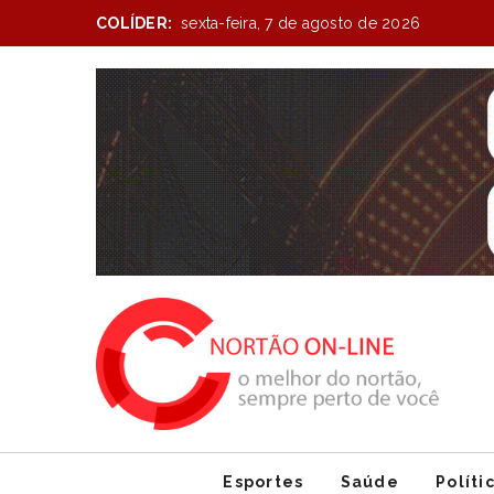
COLÍDER:
sexta-feira, 7 de agosto de 2026
Item
1
of
1
Esportes
Saúde
Políti