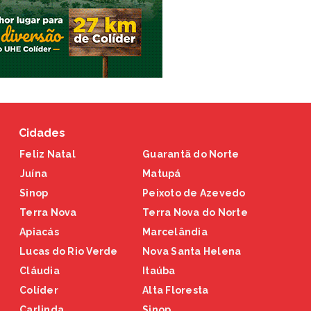
Cidades
Feliz Natal
Guarantã do Norte
Juína
Matupá
Sinop
Peixoto de Azevedo
Terra Nova
Terra Nova do Norte
Apiacás
Marcelândia
Lucas do Rio Verde
Nova Santa Helena
Cláudia
Itaúba
Colíder
Alta Floresta
Carlinda
Sinop