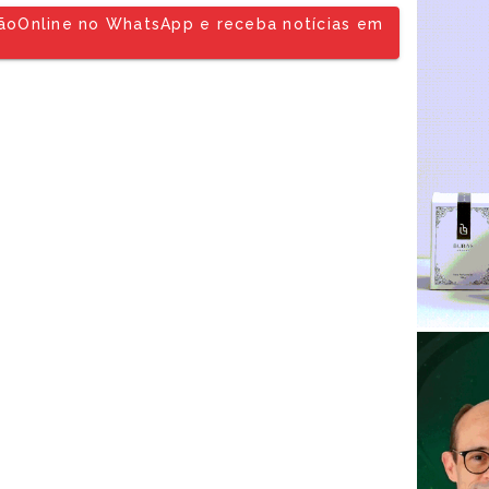
tãoOnline no WhatsApp e receba notícias em