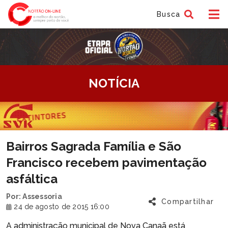
Busca
tem
NOTÍCIA
f
tem
Bairros Sagrada Família e São
f
Francisco recebem pavimentação
asfáltica
Por: Assessoria
Compartilhar
24 de agosto de 2015 16:00
A administração municipal de Nova Canaã está