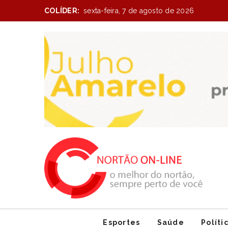
COLÍDER:
sexta-feira, 7 de agosto de 2026
Item
1
of
1
Esportes
Saúde
Políti