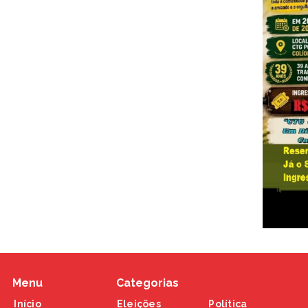
Menu
Categorias
Início
Eleições
Política