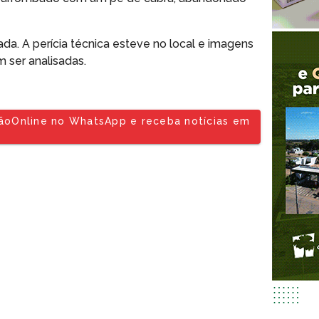
a. A perícia técnica esteve no local e imagens
m ser analisadas.
tãoOnline no WhatsApp e receba notícias em