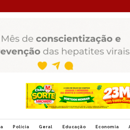
Item
1
of
ca
Polícia
Geral
Educação
Economia