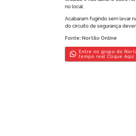
no local.
Acabaram fugindo sem levar nad
do circuito de segurança deve
Fonte: Nortão Online
Entre no grupo do Nor
tempo real Clique Aqui