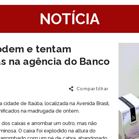
1
NOTÍCIA
odem e tentam
as na agência do Banco
Compartilhar
 cidade de Itaúba, localizada na Avenida Brasil,
anificados na madrugada de ontem.
 dos caixas e arrombar um outro, mas não
minosa. O caixa foi explodido na altura do
foi arrombado com um pé de cabra, abandonado