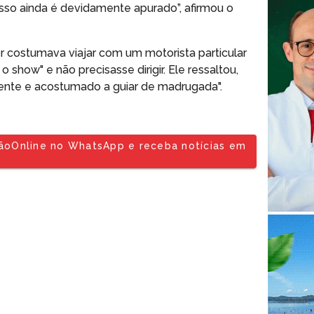
sso ainda é devidamente apurado”, afirmou o
r costumava viajar com um motorista particular
 show" e não precisasse dirigir. Ele ressaltou,
iente e acostumado a guiar de madrugada".
tãoOnline no WhatsApp e receba notícias em