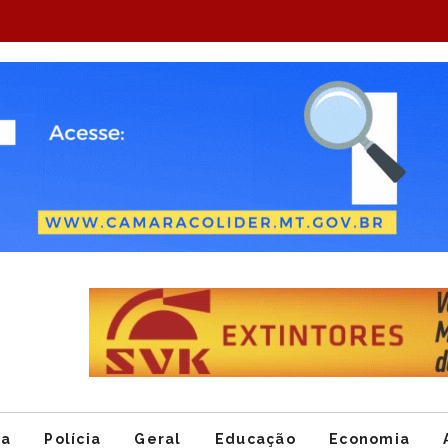
Item
1
of
ca
Polícia
Geral
Educação
Economia