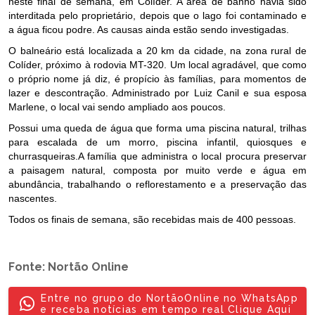
neste final de semana, em Colíder. A área de banho havia sido
interditada pelo proprietário, depois que o lago foi contaminado e
a água ficou podre. As causas ainda estão sendo investigadas.
O balneário está localizada a 20 km da cidade, na zona rural de
Colíder, próximo à rodovia MT-320. Um local agradável, que como
o próprio nome já diz, é propício às famílias, para momentos de
lazer e descontração. Administrado por Luiz Canil e sua esposa
Marlene, o local vai sendo ampliado aos poucos.
Possui uma queda de água que forma uma piscina natural, trilhas
para escalada de um morro, piscina infantil, quiosques e
churrasqueiras.A família que administra o local procura preservar
a paisagem natural, composta por muito verde e água em
abundância, trabalhando o reflorestamento e a preservação das
nascentes.
Todos os finais de semana, são recebidas mais de 400 pessoas.
Fonte: Nortão Online
Entre no grupo do NortãoOnline no WhatsApp
e receba notícias em tempo real Clique Aqui