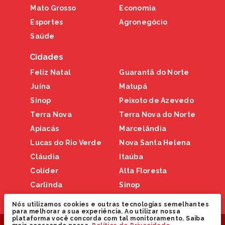
Mato Grosso
Economia
Esportes
Agronegócio
Saúde
Cidades
Feliz Natal
Guarantã do Norte
Juína
Matupá
Sinop
Peixoto de Azevedo
Terra Nova
Terra Nova do Norte
Apiacás
Marcelândia
Lucas do Rio Verde
Nova Santa Helena
Cláudia
Itaúba
Colíder
Alta Floresta
Carlinda
Sinop
Nova Canaã
Nós utilizamos cookies e outras tecnologias semelhantes
para melhorar a sua experiência. Ao utilizar nossa
plataforma você concorda com tal monitoramento. Saiba