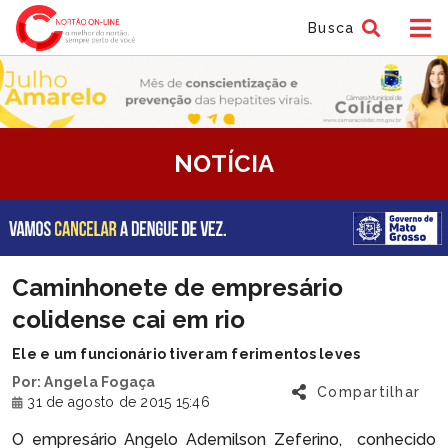
Busca
tem
NOTÍCIA
f
tem
Caminhonete de empresário
f
colidense cai em rio
Ele e um funcionário tiveram ferimentos leves
Por: Angela Fogaça
Compartilhar
31 de agosto de 2015 15:46
O empresário Angelo Ademilson Zeferino, conhecido