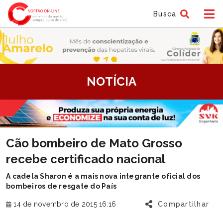
Busca
tem
NOTÍCIA
f
tem
Cão bombeiro de Mato Grosso
f
recebe certificado nacional
A cadela Sharon é a mais nova integrante oficial dos
bombeiros de resgate do País
14 de novembro de 2015 16:16
Compartilhar