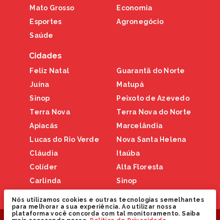
Mato Grosso
Economia
Esportes
Agronegócio
Saúde
Cidades
Feliz Natal
Guarantã do Norte
Juína
Matupá
Sinop
Peixoto de Azevedo
Terra Nova
Terra Nova do Norte
Apiacás
Marcelândia
Lucas do Rio Verde
Nova Santa Helena
Cláudia
Itaúba
Colíder
Alta Floresta
Carlinda
Sinop
Nova Canaã
Nós utilizamos cookies e outras tecnologias semelhantes
para melhorar a sua experiência. Ao utilizar nossa
plataforma você concorda com tal monitoramento. Saiba