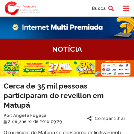
Busca
tem
NOTÍCIA
f
tem
Cerca de 35 mil pessoas
f
participaram do reveillon em
Matupá
Por: Angela Fogaça
Compartilhar
2 de janeiro de 2016 09:29
O município de Matupá se consagrou definitivamente