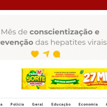
Item
1
of
ca
Polícia
Geral
Educação
Economia