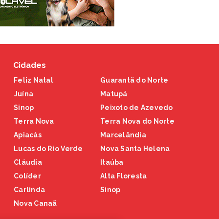
Cidades
Feliz Natal
Guarantã do Norte
Juína
Matupá
Sinop
Peixoto de Azevedo
Terra Nova
Terra Nova do Norte
Apiacás
Marcelândia
Lucas do Rio Verde
Nova Santa Helena
Cláudia
Itaúba
Colíder
Alta Floresta
Carlinda
Sinop
Nova Canaã