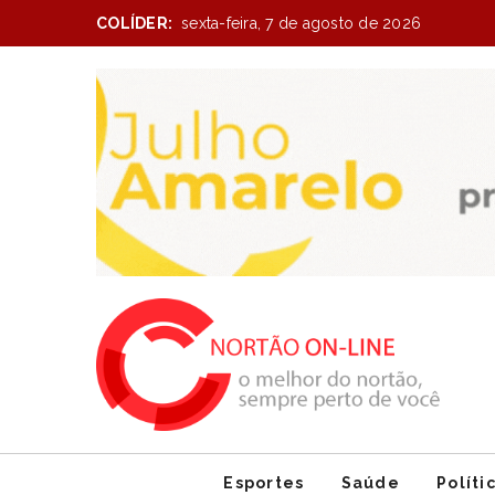
COLÍDER:
sexta-feira, 7 de agosto de 2026
Item
1
of
1
Esportes
Saúde
Políti