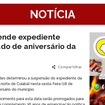
1
NOTÍCIA
ende expediente
ado de aniversário da
Compartilhar
ndes determinou a suspensão do expediente da
orte de Cuiabá) nesta sexta-feira (18 de
rsário do município.
cimento para esta data serão prorrogados para
tará completando 36 anos de emancipação política