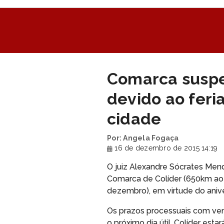
Comarca susp
devido ao feri
cidade
Por: Angela Fogaça
16 de dezembro de 2015 14:19
O juiz Alexandre Sócrates Me
Comarca de Colíder (650km ao n
dezembro), em virtude do anive
Os prazos processuais com ven
o próximo dia útil. Colíder es