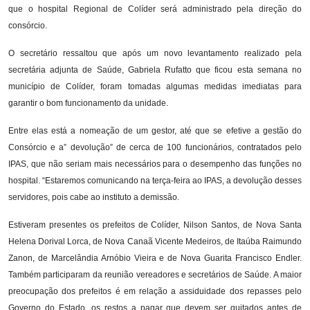
que o hospital Regional de Colíder será administrado pela direção do
consórcio.
O secretário ressaltou que após um novo levantamento realizado pela
secretária adjunta de Saúde, Gabriela Rufatto que ficou esta semana no
município de Colíder, foram tomadas algumas medidas imediatas para
garantir o bom funcionamento da unidade.
Entre elas está a nomeação de um gestor, até que se efetive a gestão do
Consórcio e a” devolução” de cerca de 100 funcionários, contratados pelo
IPAS, que não seriam mais necessários para o desempenho das funções no
hospital. “Estaremos comunicando na terça-feira ao IPAS, a devolução desses
servidores, pois cabe ao instituto a demissão.
Estiveram presentes os prefeitos de Colíder, Nilson Santos, de Nova Santa
Helena Dorival Lorca, de Nova Canaã Vicente Medeiros, de Itaúba Raimundo
Zanon, de Marcelândia Arnóbio Vieira e de Nova Guarita Francisco Endler.
Também participaram da reunião vereadores e secretários de Saúde. A maior
preocupação dos prefeitos é em relação a assiduidade dos repasses pelo
Governo do Estado, os restos a pagar que devem ser quitados antes de