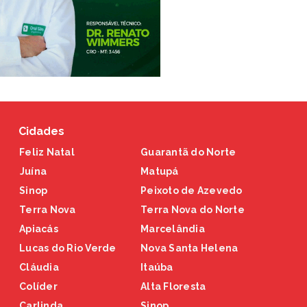
Cidades
Feliz Natal
Guarantã do Norte
Juína
Matupá
Sinop
Peixoto de Azevedo
Terra Nova
Terra Nova do Norte
Apiacás
Marcelândia
Lucas do Rio Verde
Nova Santa Helena
Cláudia
Itaúba
Colíder
Alta Floresta
Carlinda
Sinop