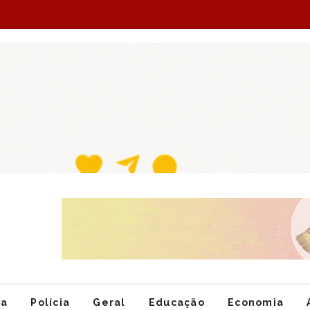
Item
1
of
ca
Polícia
Geral
Educação
Economia