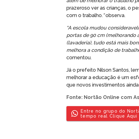
além de melhorar o trabalho p
prazeroso ver as crianças, o 
com o trabalho.
”
observa.
“A escola mudou consideravelme
portas de 90 cm (melhorando a
(lavaderia), tudo está mais boni
melhora a condição de trabalh
comentou.
Já o prefeito Nilson Santos, l
melhorar a educação é um esf
que novos investimentos ainda
Fonte: Nortão Online com A
Entre no grupo do Nor
tempo real Clique Aqui