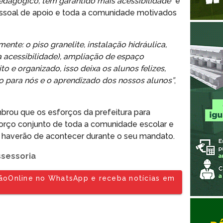
edagógico, tem garantido mais acessibilidade
“é
pessoal de apoio e toda a comunidade motivados
nte: o piso granelite, instalação hidráulica,
 acessibilidade), ampliação de espaço
to e organizado, isso deixa os alunos felizes,
o para nós e o aprendizado dos nossos alunos”
,
embrou que os esforços da prefeitura para
orço conjunto de toda a comunidade escolar e
 haverão de acontecer durante o seu mandato.
ssessoria
tãoOnline no WhatsApp e receba notícias em