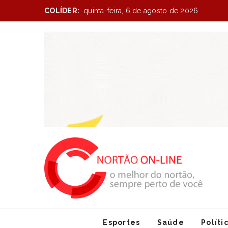
COLÍDER:
quinta-feira, 6 de agosto de 2026
Item
1
of
1
Esportes
Saúde
Políti