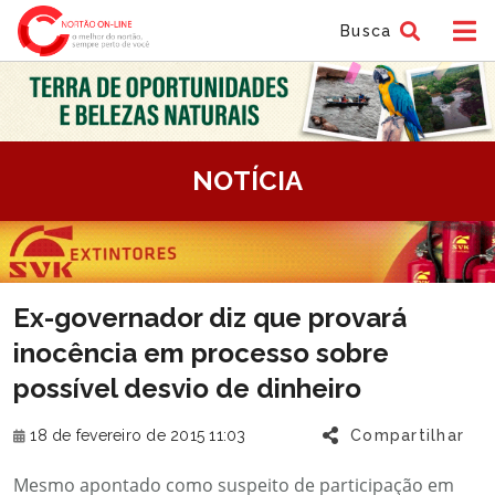
Busca
tem
NOTÍCIA
f
tem
Ex-governador diz que provará
f
inocência em processo sobre
possível desvio de dinheiro
18 de fevereiro de 2015 11:03
Compartilhar
Mesmo apontado como suspeito de participação em