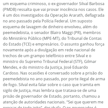
um esquema criminoso, o ex-governador Silval Barbosa
(PMDB) ressalta que vai provar inocência nos casos. Ele
é um dos investigados da Operação Ararath, deflagrada
no ano passado pela Polícia Federal. Um suposto
esquema de lavagem de dinheiro envolveu, além do
peemedebista, o senador Blairo Maggi (PR), membros
do Ministério Público (MPE-MT), do Tribunal de Contas
do Estado (TCE) e empresários. O assunto ganhou força
novamente após a divulgação em rede nacional de
trechos de um grampo telefônico entre Silval e o
ministro do Supremo Tribunal Federal (STF), Gilmar
Mendes, e do ministro da Justiça, José Eduardo
Cardoso. Nas ocasiões é conversado sobre a prisão do
peemedebista no ano passado, por porte ilegal de arma
de fogo. Silval evita falar sobre o caso que tramita em
sigilo de Justiça, mas lembra que tratava-se de uma
prisão de governador de Estado, portanto, chamou a
atenção de autoridades nacionais. “Sei que querem me
execrar de todo jeito”, desabafa. O ex-governador é