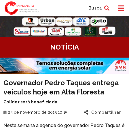
Busca
tem
NOTÍCIA
f
tem
Governador Pedro Taques entrega
f
veículos hoje em Alta Floresta
Colíder será beneficiada
23 de novembro de 2015 10:15
Compartilhar
Nesta semana a agenda do governador Pedro Taques é