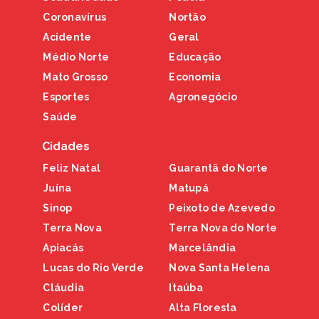
Coronavírus
Nortão
Acidente
Geral
Médio Norte
Educação
Mato Grosso
Economia
Esportes
Agronegócio
Saúde
Cidades
Feliz Natal
Guarantã do Norte
Juína
Matupá
Sinop
Peixoto de Azevedo
Terra Nova
Terra Nova do Norte
Apiacás
Marcelândia
Lucas do Rio Verde
Nova Santa Helena
Cláudia
Itaúba
Colíder
Alta Floresta