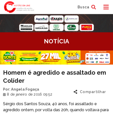
Busca
tem
NOTÍCIA
f
tem
Homem é agredido e assaltado em
f
Colíder
Por: Angela Fogaça
Compartilhar
8 de janeiro de 2016 09:52
Sérgio dos Santos Souza, 40 anos, foi assaltado e
agredido ontem, por volta das 20h, quando voltava para