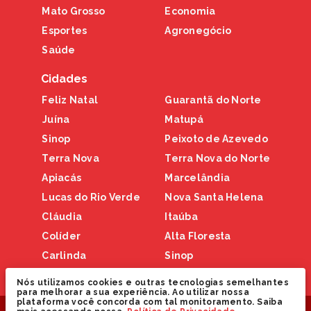
Mato Grosso
Economia
Esportes
Agronegócio
Saúde
Cidades
Feliz Natal
Guarantã do Norte
Juína
Matupá
Sinop
Peixoto de Azevedo
Terra Nova
Terra Nova do Norte
Apiacás
Marcelândia
Lucas do Rio Verde
Nova Santa Helena
Cláudia
Itaúba
Colíder
Alta Floresta
Carlinda
Sinop
Nova Canaã
Nós utilizamos cookies e outras tecnologias semelhantes
para melhorar a sua experiência. Ao utilizar nossa
plataforma você concorda com tal monitoramento. Saiba