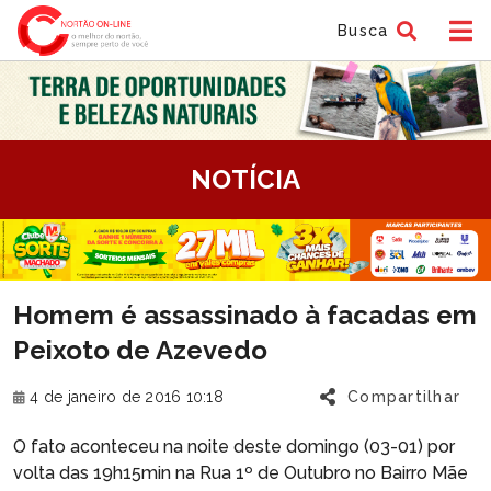
Busca
tem
NOTÍCIA
f
tem
Homem é assassinado à facadas em
f
Peixoto de Azevedo
4 de janeiro de 2016 10:18
Compartilhar
O fato aconteceu na noite deste domingo (03-01) por
volta das 19h15min na Rua 1º de Outubro no Bairro Mãe