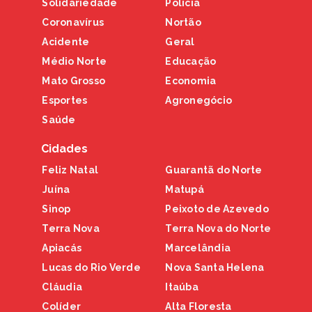
Solidariedade
Polícia
Coronavírus
Nortão
Acidente
Geral
Médio Norte
Educação
Mato Grosso
Economia
Esportes
Agronegócio
Saúde
Cidades
Feliz Natal
Guarantã do Norte
Juína
Matupá
Sinop
Peixoto de Azevedo
Terra Nova
Terra Nova do Norte
Apiacás
Marcelândia
Lucas do Rio Verde
Nova Santa Helena
Cláudia
Itaúba
Colíder
Alta Floresta