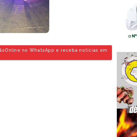
tãoOnline no WhatsApp e receba notícias em