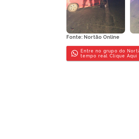
Fonte: Nortão Online
Entre no grupo do Nor
tempo real Clique Aqui