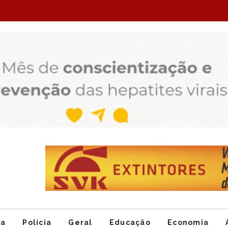
Item
1
of
ca
Polícia
Geral
Educação
Economia