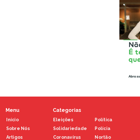
Menu
Categorias
Início
Eleições
Política
Sobre Nós
Solidariedade
Polícia
Artigos
Coronavírus
Nortão