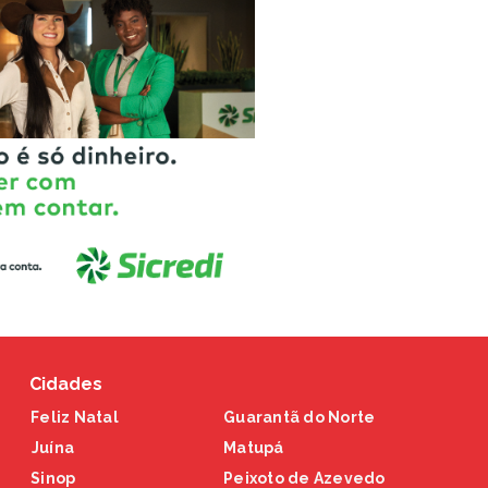
Cidades
Feliz Natal
Guarantã do Norte
Juína
Matupá
Sinop
Peixoto de Azevedo