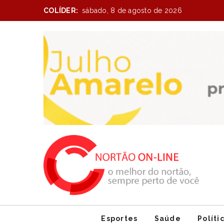
COLÍDER:
sábado, 8 de agosto de 2026
Item
1
of
1
Esportes
Saúde
Políti