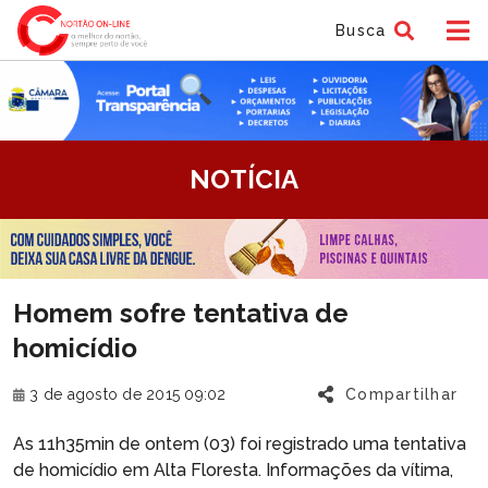
Busca
tem
NOTÍCIA
f
tem
Homem sofre tentativa de
f
homicídio
3 de agosto de 2015 09:02
Compartilhar
As 11h35min de ontem (03) foi registrado uma tentativa
de homicídio em Alta Floresta. Informações da vítima,