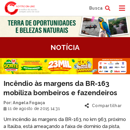
Busca
tem
NOTÍCIA
f
tem
Incêndio às margens da BR-163
f
mobiliza bombeiros e fazendeiros
Por: Angela Fogaça
Compartilhar
11 de agosto de 2015 14:31
Um incêndio às margens da BR-163, no km 963, próximo
a Itaúba, está ameaçando a faixa de domínio da pista,