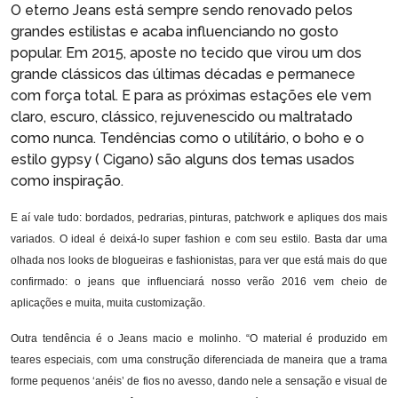
O eterno Jeans está sempre sendo renovado pelos
grandes estilistas e acaba influenciando no gosto
popular. Em 2015, aposte no tecido que virou um dos
grande clássicos das últimas décadas e permanece
com força total. E para as próximas estações ele vem
claro, escuro, clássico, rejuvenescido ou maltratado
como nunca. Tendências como o utilítário, o boho e o
estilo gypsy ( Cigano) são alguns dos temas usados
como inspiração.
E aí vale tudo: bordados, pedrarias, pinturas, patchwork e apliques dos mais
variados. O ideal é deixá-lo super fashion e com seu estilo. Basta dar uma
olhada nos looks de blogueiras e fashionistas, para ver que está mais do que
confirmado: o jeans que influenciará nosso verão 2016 vem cheio de
aplicações e muita, muita customização.
Outra tendência é o Jeans macio e molinho. “O material é produzido em
teares especiais, com uma construção diferenciada de maneira que a trama
forme pequenos ‘anéis’ de fios no avesso, dando nele a sensação e visual de