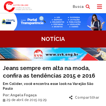
Busca
tem
NOTÍCIA
f
tem
Jeans sempre em alta na moda,
f
confira as tendências 2015 e 2016
Em Colíder, você encontra esse look na Varejão São
Paulo
Por: Angela Fogaça
Compartilhar
29 de abril de 2015 09:29