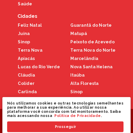
Saúde
Cidades
Feliz Natal
Guarantã do Norte
Juína
Matupá
Sinop
Peixoto de Azevedo
Terra Nova
Terra Nova do Norte
Apiacás
Marcelândia
Lucas do Rio Verde
Nova Santa Helena
Cláudia
Itaúba
Colíder
Alta Floresta
Carlinda
Sinop
Nova Canaã
Nós utilizamos cookies e outras tecnologias semelhantes
para melhorar a sua experiência. Ao utilizar nossa
plataforma você concorda com tal monitoramento. Saiba
Copyright © 2024 Nortão Online. Todos os direitos
mais acessando nossa
Política de Privacidade
.
reservados.
Prosseguir