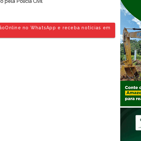
pela Polícia Civil
tãoOnline no WhatsApp e receba notícias em