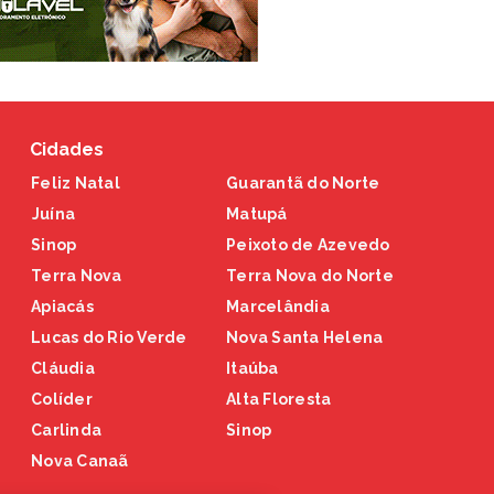
Cidades
Feliz Natal
Guarantã do Norte
Juína
Matupá
Sinop
Peixoto de Azevedo
Terra Nova
Terra Nova do Norte
Apiacás
Marcelândia
Lucas do Rio Verde
Nova Santa Helena
Cláudia
Itaúba
Colíder
Alta Floresta
Carlinda
Sinop
Nova Canaã