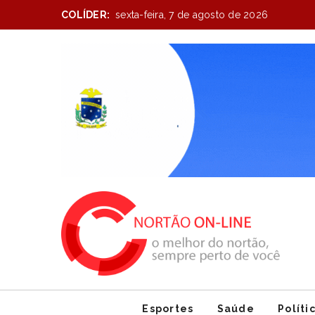
COLÍDER:
sexta-feira, 7 de agosto de 2026
Item
1
of
1
Esportes
Saúde
Políti