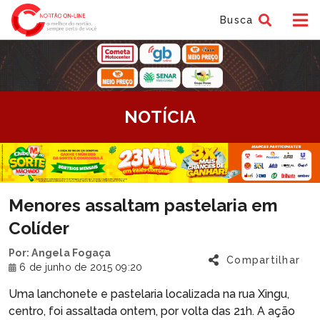
Busca
tem
NOTÍCIA
f
tem
Menores assaltam pastelaria em
f
Colíder
Por: Angela Fogaça
Compartilhar
6 de junho de 2015 09:20
Uma lanchonete e pastelaria localizada na rua Xingu,
centro, foi assaltada ontem, por volta das 21h. A ação