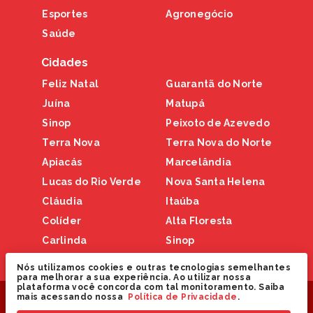
Esportes
Agronegócio
Saúde
Cidades
Feliz Natal
Guarantã do Norte
Juína
Matupá
Sinop
Peixoto de Azevedo
Terra Nova
Terra Nova do Norte
Apiacás
Marcelândia
Lucas do Rio Verde
Nova Santa Helena
Cláudia
Itaúba
Colíder
Alta Floresta
Carlinda
Sinop
Nova Canaã
Nós utilizamos cookies e outras tecnologias semelhantes
para melhorar a sua experiência. Ao utilizar nossa
plataforma você concorda com tal monitoramento. Saiba
Copyright © 2024 Nortão Online. Todos os direitos
mais acessando nossa
Política de Privacidade
.
reservados.