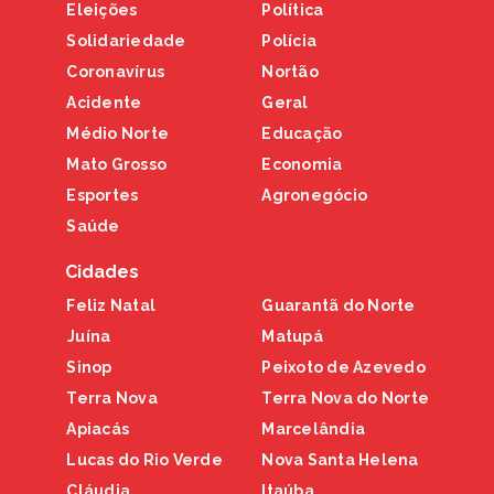
Eleições
Política
Solidariedade
Polícia
Coronavírus
Nortão
Acidente
Geral
Médio Norte
Educação
Mato Grosso
Economia
Esportes
Agronegócio
Saúde
Cidades
Feliz Natal
Guarantã do Norte
Juína
Matupá
Sinop
Peixoto de Azevedo
Terra Nova
Terra Nova do Norte
Apiacás
Marcelândia
Lucas do Rio Verde
Nova Santa Helena
Cláudia
Itaúba