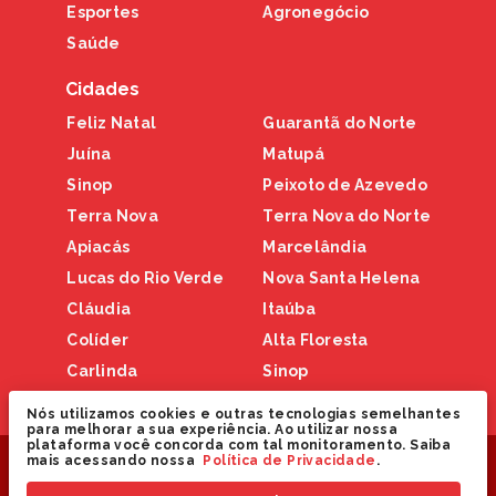
Esportes
Agronegócio
Saúde
Cidades
Feliz Natal
Guarantã do Norte
Juína
Matupá
Sinop
Peixoto de Azevedo
Terra Nova
Terra Nova do Norte
Apiacás
Marcelândia
Lucas do Rio Verde
Nova Santa Helena
Cláudia
Itaúba
Colíder
Alta Floresta
Carlinda
Sinop
Nova Canaã
Nós utilizamos cookies e outras tecnologias semelhantes
para melhorar a sua experiência. Ao utilizar nossa
plataforma você concorda com tal monitoramento. Saiba
Copyright © 2024 Nortão Online. Todos os direitos
mais acessando nossa
Política de Privacidade
.
reservados.