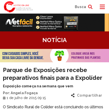
Busca
tem
NOTÍCIA
f
tem
Parque de Exposições recebe
f
preparativos finais para a Expolíder
Exposição começa na semana que vem
Por: Angela Fogaça
Compartilhar
1 de julho de 2015 09:15
O Sindicato Rural de Colíder está concluindo os últimos