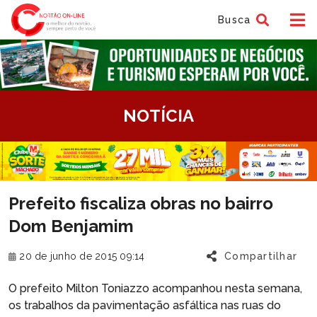
Busca
tem
NOTÍCIA
f
tem
Prefeito fiscaliza obras no bairro
f
Dom Benjamim
20 de junho de 2015 09:14
Compartilhar
O prefeito Milton Toniazzo acompanhou nesta semana,
os trabalhos da pavimentação asfáltica nas ruas do