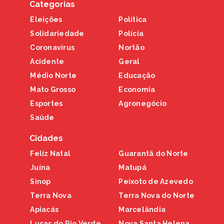
Categorias
Eleições
Política
Solidariedade
Polícia
Coronavírus
Nortão
Acidente
Geral
Médio Norte
Educação
Mato Grosso
Economia
Esportes
Agronegócio
Saúde
Cidades
Feliz Natal
Guarantã do Norte
Juína
Matupá
Sinop
Peixoto de Azevedo
Terra Nova
Terra Nova do Norte
Apiacás
Marcelândia
Lucas do Rio Verde
Nova Santa Helena