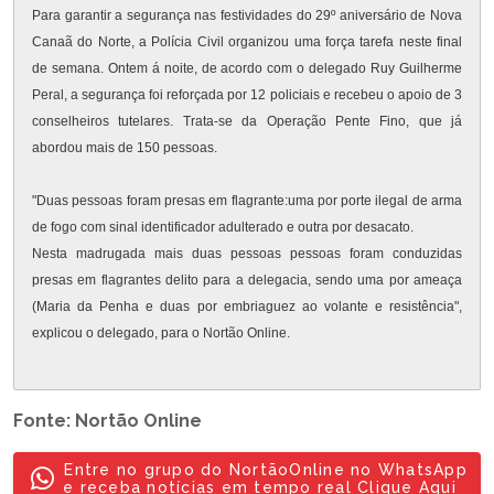
Para garantir a segurança nas festividades do 29º aniversário de Nova 
Canaã do Norte, a Polícia Civil organizou uma força tarefa neste final 
de semana. Ontem á noite, de acordo com o delegado Ruy Guilherme 
Peral, a segurança foi reforçada por 12 policiais e recebeu o apoio de 3 
conselheiros tutelares. Trata-se da Operação Pente Fino, que já 
abordou mais de 150 pessoas.

"Duas pessoas foram presas em flagrante:uma por porte ilegal de arma 
de fogo com sinal identificador adulterado e outra por desacato.

Nesta madrugada mais duas pessoas pessoas foram conduzidas 
presas em flagrantes delito para a delegacia, sendo uma por ameaça 
(Maria da Penha e duas por embriaguez ao volante e resistência", 
Fonte: Nortão Online
Entre no grupo do NortãoOnline no WhatsApp
e receba notícias em tempo real Clique Aqui