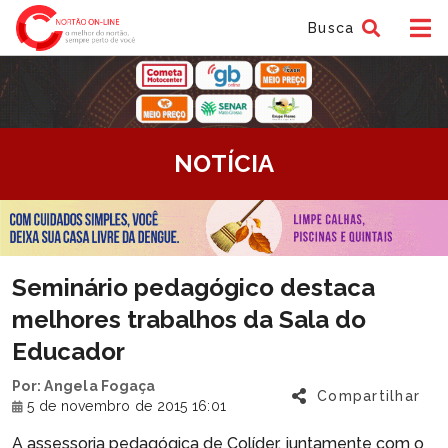
Busca
tem
NOTÍCIA
f
tem
Seminário pedagógico destaca
f
melhores trabalhos da Sala do
Educador
Por: Angela Fogaça
Compartilhar
5 de novembro de 2015 16:01
A assessoria pedagógica de Colíder, juntamente com o