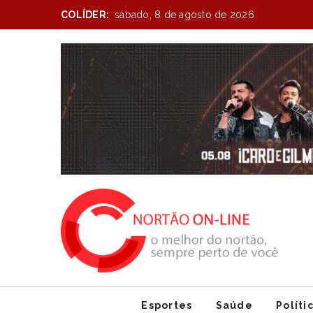
COLÍDER:
sábado, 8 de agosto de 2026
Item
1
of
1
Esportes
Saúde
Políti