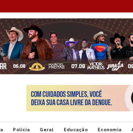
Item
1
of
ca
Polícia
Geral
Educação
Economia