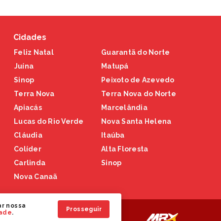
Cidades
Feliz Natal
Guarantã do Norte
Juína
Matupá
Sinop
Peixoto de Azevedo
Terra Nova
Terra Nova do Norte
Apiacás
Marcelândia
Lucas do Rio Verde
Nova Santa Helena
Cláudia
Itaúba
Colíder
Alta Floresta
Carlinda
Sinop
Nova Canaã
ar nossa
Prosseguir
dade
.