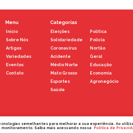
Menu
Categorias
Início
Eleições
Política
Sobre Nós
Solidariedade
Polícia
Artigos
Coronavírus
Nortão
Variedades
Acidente
Geral
Eventos
Médio Norte
Educação
Contato
Mato Grosso
Economia
Esportes
Agronegócio
Saúde
ecnologias semelhantes para melhorar a sua experiência. Ao utiliz
l monitoramento. Saiba mais acessando nossa
Política de Privaci
eservados.