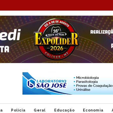
Item
1
of
ca
Polícia
Geral
Educação
Economia