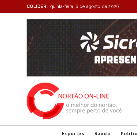
COLÍDER:
quinta-feira, 6 de agosto de 2026
Item
1
of
1
Esportes
Saúde
Políti