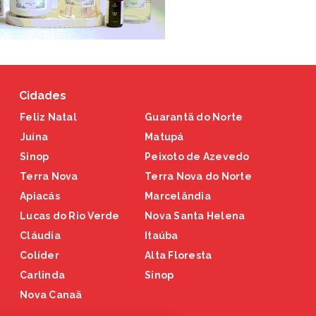
Cidades
Feliz Natal
Guarantã do Norte
Juína
Matupá
Sinop
Peixoto de Azevedo
Terra Nova
Terra Nova do Norte
Apiacás
Marcelândia
Lucas do Rio Verde
Nova Santa Helena
Cláudia
Itaúba
Colíder
Alta Floresta
Carlinda
Sinop
Nova Canaã