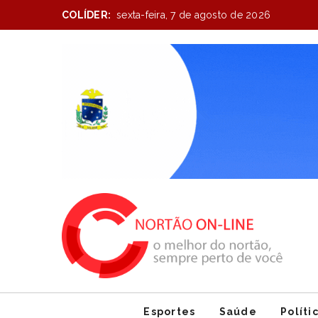
COLÍDER:
sexta-feira, 7 de agosto de 2026
Item
1
of
1
Esportes
Saúde
Políti