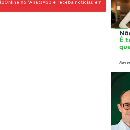
tãoOnline no WhatsApp e receba notícias em