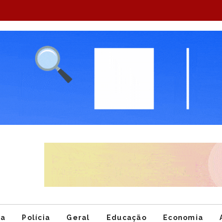
Item
1
of
ca
Polícia
Geral
Educação
Economia